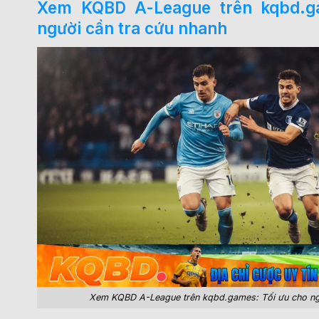
Xem KQBD A-League trên kqbd.g
người cần tra cứu nhanh
Xem KQBD A-League trên kqbd.games: Tối ưu cho ngư