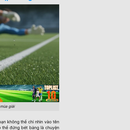
mùa giải
 bạn không thể chỉ nhìn vào tên
 thể đứng bét bảng là chuyện