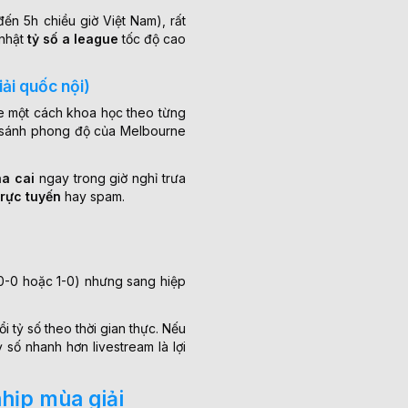
ến 5h chiều giờ Việt Nam), rất
 nhật
tỷ số a league
tốc độ cao
ải quốc nội)
 một cách khoa học theo từng
o sánh phong độ của Melbourne
ha cai
ngay trong giờ nghỉ trưa
trực tuyến
hay spam.
(0-0 hoặc 1-0) nhưng sang hiệp
ổi tỷ số theo thời gian thực. Nếu
ỷ số nhanh hơn livestream là lợi
hịp mùa giải