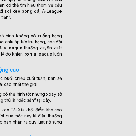
n có thể tìm hiểu thêm về cấu
iới
soi kèo bóng đá
, A-League
tiền”.
mô hình không có xuống hạng
g chịu áp lực trụ hạng, các đội
ả a league
thường xuyên xuất
 lý do khiến
bxh a league
luôn
động cao
 buổi chiều cuối tuần, bạn sẽ
i cao nhất thế giới.
 có thể hình tốt nhưng xoay sở
g thủ là “đặc sản” tại đây.
 kèo Tài Xỉu khởi điểm khá cao
vượt qua mốc này là điều thường
p bạn nhận ra quy luật nổ súng