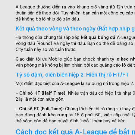
A-League thường diễn ra vào khung giờ vàng (từ 12h trưa đ
thuận tiện để theo dõi. Tuy nhiên, bạn cần một công cụ cập
để không bỏ lỡ nhịp độ trận đấu.
Kết quả theo vòng và theo ngày (Rất hợp nhịp gi
Hệ thống của chúng tôi sắp xếp
kết quả bóng đá
A-League
vòng đấu (Round) và ngày thi đấu. Bạn có thể dễ dàng s
City tuần này so với tuần trước.
Giao diện tối ưu Mobile giúp bạn check nhanh
ty le keo n
văn phòng mà không bị làm phiền bởi các quảng cáo
lô đề 
Tỷ số đậm, diễn biến hiệp 2: Hiển thị rõ HT/FT
Một điểm đặc biệt của A-League là sự bùng nổ trong hiệp 2.
–
Chỉ số HT (Half Time):
Nhiều trận đấu có hiệp 1 tẻ nhạt 
2 lại là một cơn mưa gôn.
–
Chỉ số FT (Full Time):
Chúng tôi hiển thị rõ ràng sự thay đ
bạn đang đánh
kèo rung
tài 1.5 ở phút 60, việc cập nhật t
thế sống còn để bạn quyết định “nhồi” thêm hay xả kèo.
Cách đọc kết quả A-League để bắt n