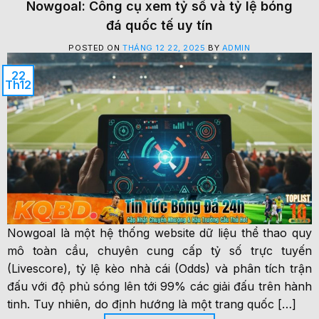
Nowgoal: Công cụ xem tỷ số và tỷ lệ bóng
đá quốc tế uy tín
POSTED ON
THÁNG 12 22, 2025
BY
ADMIN
22
Th12
Nowgoal là một hệ thống website dữ liệu thể thao quy
mô toàn cầu, chuyên cung cấp tỷ số trực tuyến
(Livescore), tỷ lệ kèo nhà cái (Odds) và phân tích trận
đấu với độ phủ sóng lên tới 99% các giải đấu trên hành
tinh. Tuy nhiên, do định hướng là một trang quốc […]