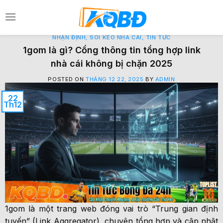
Skip
to
content
NHẬN ĐỊNH
,
SOI KÈO NHÀ CÁI
,
TIN TỨC
1gom là gì? Cổng thông tin tổng hợp link
nhà cái không bị chặn 2025
POSTED ON
THÁNG 12 22, 2025
BY
ADMIN
22
Th12
1gom là một trang web đóng vai trò “Trung gian định
tuyến” (Link Aggregator), chuyên tổng hợp và cập nhật