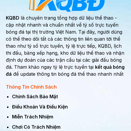
KQBD
là chuyên trang tổng hợp dữ liệu thể thao -
cập nhật nhanh và chuẩn nhất về tỷ số trực tuyến
bóng đá tại thị trường Việt Nam. Tại đây, người dùng
có thể theo dõi tất cả các thông tin liên quan tới thể
thao như tỷ số trực tuyến, tỷ lệ trực tiếp, KQBD, lịch
thi đấu, bảng xếp hạng, kho dữ liệu thể thao và nhận
định dự đoán của các trận cầu tại các giải đấu bóng
đá. Tham khảo ngay tỷ lệ trực tuyến tại
kết quả bóng
đá
để update thông tin bóng đá thể thao nhanh nhất
Thông Tin Chính Sách
Chính Sách Bảo Mật
Điều Khoản Và Điều Kiện
Miễn Trách Nhiệm
Chơi Có Trách Nhiệm