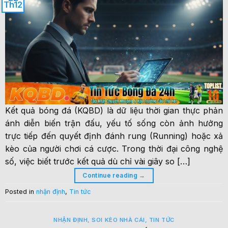
Th12
Kết quả bóng đá (KQBD) là dữ liệu thời gian thực phản
ánh diễn biến trận đấu, yếu tố sống còn ảnh hưởng
trực tiếp đến quyết định đánh rung (Running) hoặc xả
kèo của người chơi cá cược. Trong thời đại công nghệ
số, việc biết trước kết quả dù chỉ vài giây so […]
Continue reading
→
Posted in
nhận định
,
Tin tức
NHẬN ĐỊNH
,
SOI KÈO NHÀ CÁI
,
TIN TỨC