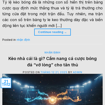
Tỷ lệ kèo bóng đá là những con số hiển thị trên bảng
cược quy định mức thắng thua và tỷ lệ trả thưởng cho
từng cửa đặt trong một trận đấu. Tuy nhiên, ma trận
các con số trên bảng ty le keo thường dày đặc và biến
động liên tục khiến người mới […]
Continue reading
→
Posted in
nhận định
NHẬN ĐỊNH
Kèo nhà cái là gì? Cẩm nang cá cược bóng
đá “vỡ lòng” cho tân thủ
POSTED ON
THÁNG 12 21, 2025
BY
ADMIN
21
Th12