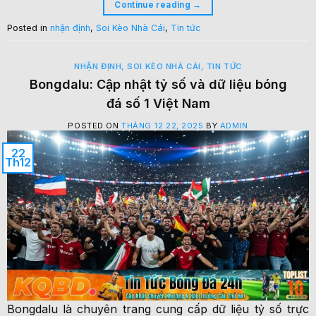
Continue reading
→
Posted in
nhận định
,
Soi Kèo Nhà Cái
,
Tin tức
NHẬN ĐỊNH
,
SOI KÈO NHÀ CÁI
,
TIN TỨC
Bongdalu: Cập nhật tỷ số và dữ liệu bóng
đá số 1 Việt Nam
POSTED ON
THÁNG 12 22, 2025
BY
ADMIN
22
Th12
Bongdalu là chuyên trang cung cấp dữ liệu tỷ số trực